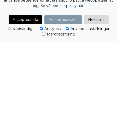
användarbeteende för att ständigt förbättra webbplatsen åt
dig. Se vår
cookie-policy här
.
UNDVIK ATT BLI LURAD AV BEDRAGARE I
SOMMAR
PYRAMID
Acceptera alla
Acceptera valda
Neka alla
Under sommaren, när många är på semester och
ordinarie personal
Nödvändiga
Analytics
Användarinställningar
Marknadsföring
PROCLIENT
Publicerat 8 jun 2026
Redo att ta nästa steg?
Från första kontakt till färdig lösning. Vi tar
ansvar för helheten.
Jag vill komma igång!