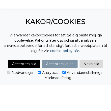
KAKOR/COOKIES
Redo att ta nästa steg?
Vi använder kakor/cookies för att ge dig bästa möjliga
upplevelse. Kakor tillåter oss också att analysera
Från första kontakt till färdig lösning. Vi tar
användarbeteende för att ständigt förbättra webbplatsen åt
ansvar för helheten.
dig. Se vår
cookie-policy här
.
Jag vill komma igång!
Acceptera alla
Acceptera valda
Neka alla
Nödvändiga
Analytics
Användarinställningar
Marknadsföring
Jag samtycker till
behandling av mina
personuppgifter